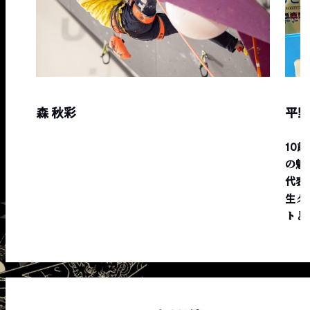
森 秋彩
平野
10
の魅
代表
生ク
トと