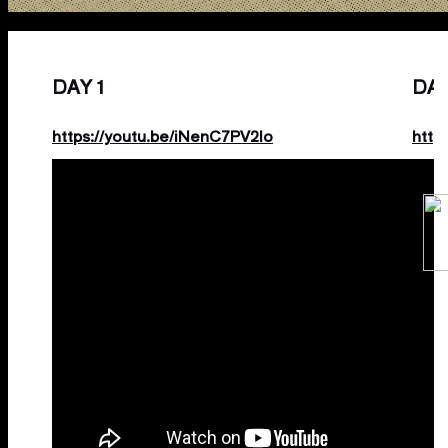
DAY１
DA
https://youtu.be/iNenC7PV2lo
http