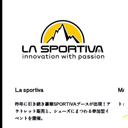
La sportiva
MA
昨年に引き続き豪華SPORTIVAブースが出現！ア
トッ
ウトレット販売と、シューズにまつわる参加型イ
ベントを開催。