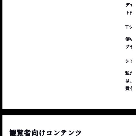
デザ
ト作
Tシ
使い
プサ
シン
私た
は、
費を
観覧者向けコンテンツ