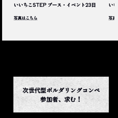
いいちこSTEP ブース・イベント23日
いい
写真はこちら
写真
次世代型ボルダリングコンペ
参加者、求む！