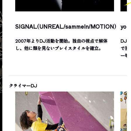
SIGNAL(UNREAL/sammeln/MOTION)
yoh
2007年よりDJ活動を開始。独自の視点で解体
DJ-
し、他に類を見ないプレイスタイルを確立。
で独
ー等
クライマーDJ