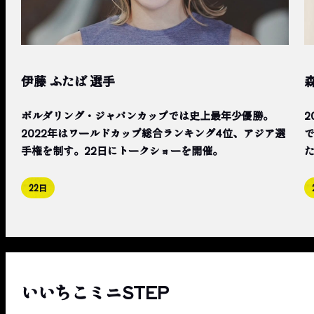
伊藤 ふたば 選手
森
ボルダリング・ジャパンカップでは史上最年少優勝。
2022年はワールドカップ総合ランキング4位、アジア選
で
手権を制す。22日にトークショーを開催。
22日
いいちこミニSTEP