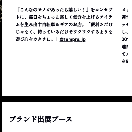
「こんなのモノがあったら嬉しい！」をコンセプ
メッ
トに、毎日をちょっと楽しく気分を上げるアイテ
運営
ムを生み出す自転車＆ギアのお店。「便利さだけ
ッセ
じゃなく、持っているだけでワクワクするような
し、
遊び心をカタチに。」
@tempra_jp
201
達自
てス
を継
ブランド出展ブース